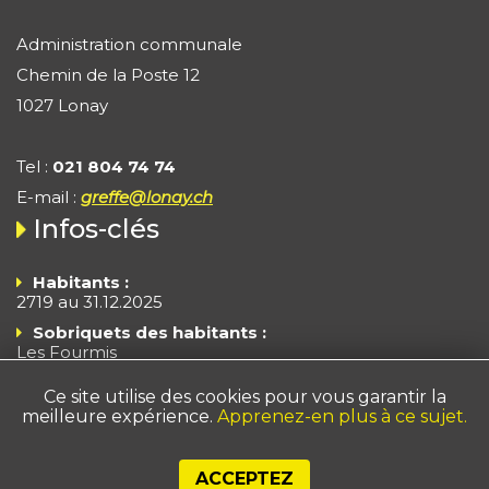
Administration communale
Chemin de la Poste 12
1027 Lonay
Tel :
021 804 74 74
E-mail :
greffe@lonay.ch
Infos-clés
Habitants :
2719 au 31.12.2025
Sobriquets des habitants :
Les Fourmis
Les Branle-Cloches
Ce site utilise des cookies pour vous garantir la
Superficie :
372 ha
meilleure expérience.
Apprenez-en plus à ce sujet.
Impôts - Arrêté 2025
Taux fiscal : 55% du taux cantonal de base + taux
cantonal à 155
ACCEPTEZ