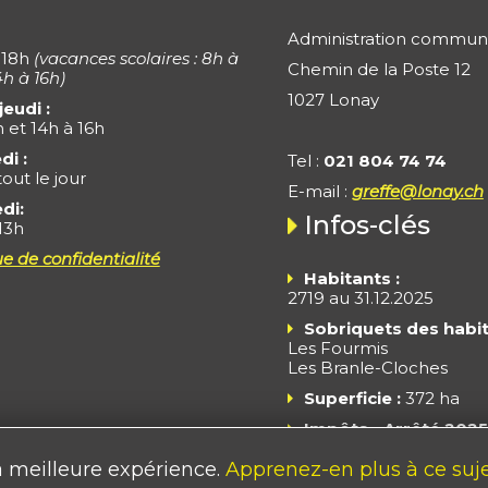
Administration commun
 18h
(vacances scolaires : 8h à
Chemin de la Poste 12
4h à 16h)
1027 Lonay
jeudi :
h et 14h à 16h
di :
Tel :
021 804 74 74
out le jour
E-mail :
greffe@lonay.ch
di:
Infos-clés
13h
ue de confidentialité
Habitants :
2719 au 31.12.2025
Sobriquets des habit
Les Fourmis
Les Branle-Cloches
Superficie :
372 ha
Impôts - Arrêté 2025
Taux fiscal : 55% du tau
la meilleure expérience.
Apprenez-en plus à ce suje
base + taux cantonal à 1