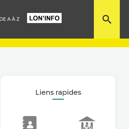
E A À Z
Liens rapides