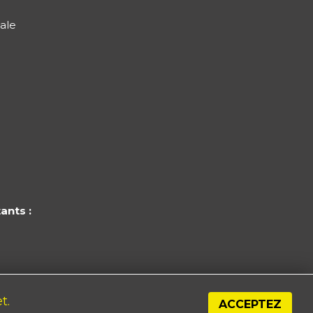
ale
ants :
x cantonal de
t.
55
ACCEPTEZ