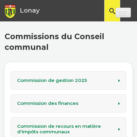
Lonay
TPL_
Commissions du Conseil
communal
Commission de gestion 2025
Daniel Badoux
Jérôme Borboën
Commission des finances
Magali Chiovenda
Massimo Di Biase
Eric Joannet (Président)
Anne France Bischoff
Fernando Reyes Landete
Paul Coendet
Commission de recours en matière
Léonie Schoeb
Fabienne Delapierre
d'impôts communaux
Steven Gasser (Président)