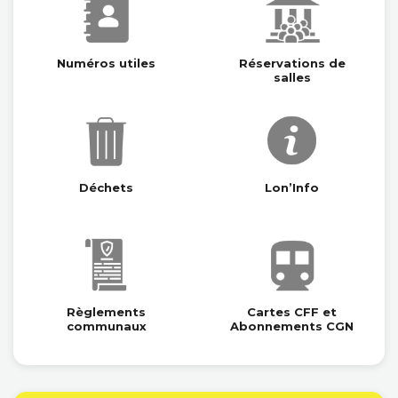
Léonie Schoeb
Emilie Juillerat (suppléante)
Julien Pingoud (suppléant)
Numéros utiles
Réservations de
salles
Déchets
Lon’Info
Règlements
Cartes CFF et
communaux
Abonnements CGN