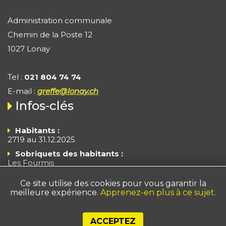
Administration communale
Chemin de la Poste 12
1027 Lonay
Tel :
021 804 74 74
E-mail :
greffe@lonay.ch
Infos-clés
Habitants :
2719 au 31.12.2025
Sobriquets des habitants :
Les Fourmis
Les Branle-Cloches
Ce site utilise des cookies pour vous garantir la
Superficie :
372 ha
meilleure expérience.
Apprenez-en plus à ce sujet.
Impôts - Arrêté 2025
Taux fiscal : 55% du taux cantonal de base + taux
cantonal à 155
ACCEPTEZ