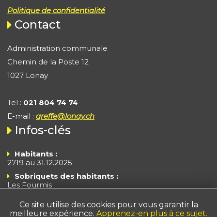
Politique de confidentialité
Contact
Administration communale
Chemin de la Poste 12
1027 Lonay
Tel :
021 804 74 74
E-mail :
greffe@lonay.ch
Infos-clés
Habitants :
2719 au 31.12.2025
Sobriquets des habitants :
Les Fourmis
Les Branle-Cloches
Ce site utilise des cookies pour vous garantir la
Superficie :
372 ha
meilleure expérience.
Apprenez-en plus à ce sujet.