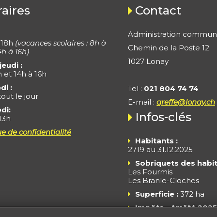
aires
Contact
Administration commun
 18h
(vacances scolaires : 8h à
Chemin de la Poste 12
4h à 16h)
1027 Lonay
jeudi :
h et 14h à 16h
di :
Tel :
021 804 74 74
out le jour
E-mail :
greffe@lonay.ch
di:
Infos-clés
13h
ue de confidentialité
Habitants :
2719 au 31.12.2025
Sobriquets des habit
Les Fourmis
Les Branle-Cloches
Superficie :
372 ha
Impôts - Arrêté 2025
Taux fiscal : 55% du tau