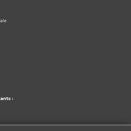
ale
ants :
x cantonal de