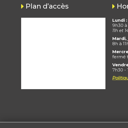
Plan d’accès
Hor
Lundi :
9h30 à
11h et 1
Mardi, 
8h à 11
Mercre
fermé t
Vendre
7h30 - 
Politiq