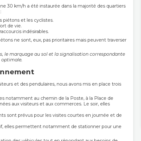
one 30 km/h a été instaurée dans la majorité des quartiers
:
s piétons et les cyclistes.
rt de vie.
raccourcis indésirables.
iétons ne sont, eux, pas prioritaires mais peuvent traverser
s, le marquage au sol et la signalisation correspondante
 optimale.
ionnement
iteurs et des pendulaires, nous avons mis en place trois
tuées notamment au chemin de la Poste, à la Place de
inées aux visiteurs et aux commerces. Le soir, elles
s sont prévus pour les visites courtes en journée et de
tif, elles permettent notamment de stationner pour une
otation des véhicules tout en répondant aux besoins de