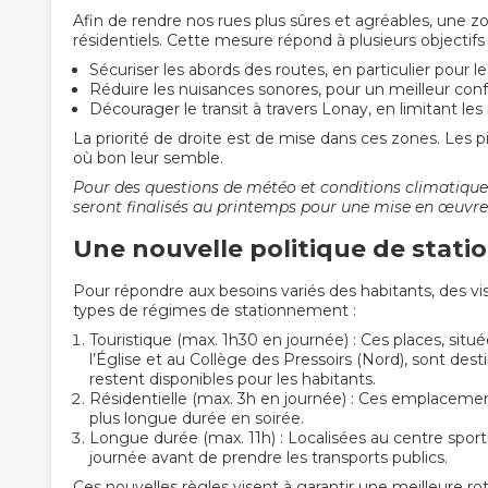
Afin de rendre nos rues plus sûres et agréables, une z
résidentiels. Cette mesure répond à plusieurs objectifs 
Sécuriser les abords des routes, en particulier pour le
Réduire les nuisances sonores, pour un meilleur confo
Décourager le transit à travers Lonay, en limitant les 
La priorité de droite est de mise dans ces zones. Les p
où bon leur semble.
Pour des questions de météo et conditions climatique
seront finalisés au printemps pour une mise en œuvre
Une nouvelle politique de stat
Pour répondre aux besoins variés des habitants, des vis
types de régimes de stationnement :
Touristique (max. 1h30 en journée) : Ces places, si
l’Église et au Collège des Pressoirs (Nord), sont dest
restent disponibles pour les habitants.
Résidentielle (max. 3h en journée) : Ces emplacement
plus longue durée en soirée.
Longue durée (max. 11h) : Localisées au centre spor
journée avant de prendre les transports publics.
Ces nouvelles règles visent à garantir une meilleure r