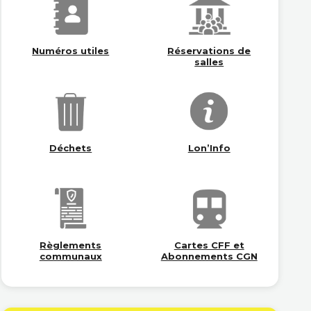
Numéros utiles
Réservations de
salles
Déchets
Lon’Info
Règlements
Cartes CFF et
communaux
Abonnements CGN